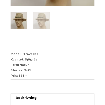
16-1070646
Modell: Traveller
Kvalitet: Sjögräs
Färg: Natur
Storlek: S-XL
Pris: 598:-
Artikelnr:
40ae4ebb0662
Kategori:
Herr
Beskrivning