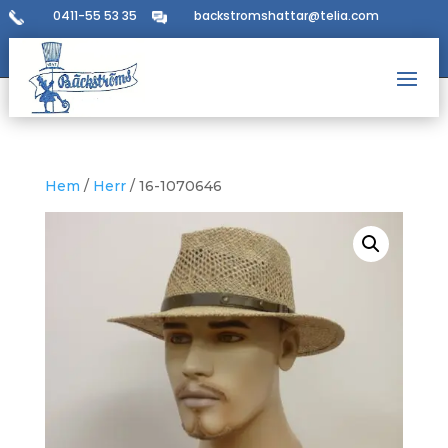
0411-55 53 35
backstromshattar@telia.com
Hem
/
Herr
/ 16-1070646