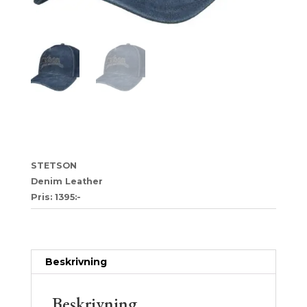
16
STETSON
Denim Leather
Pris: 1395:-
Artikelnr:
8451ee61b7fd
Kategori:
Trucker
Beskrivning
Beskrivning