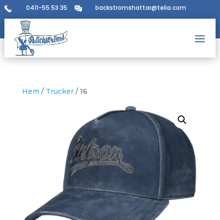
0411-55 53 35
backstromshattar@telia.com
Hem
/
Trucker
/ 16