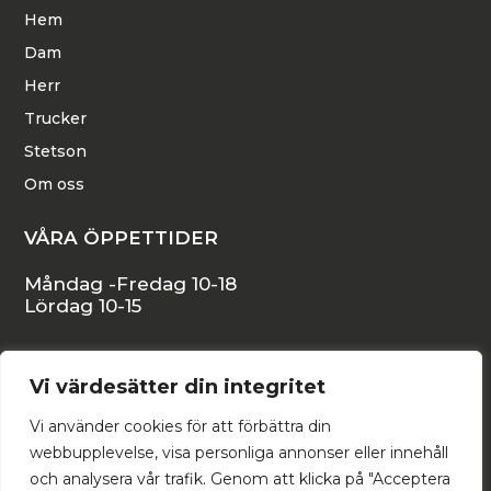
Hem
Dam
Herr
Trucker
Stetson
Om oss
VÅRA ÖPPETTIDER
Måndag -Fredag 10-18
Lördag 10-15
KONTAKTA OSS
Vi värdesätter din integritet
Stora Östergatan 16, 271 34 YSTAD
Vi använder cookies för att förbättra din
backstromshattar@telia.com
webbupplevelse, visa personliga annonser eller innehåll
och analysera vår trafik. Genom att klicka på "Acceptera
0411-55 53 35