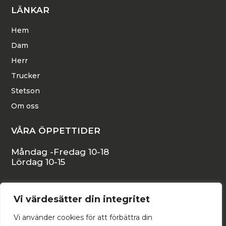
LÄNKAR
Hem
Dam
Herr
Trucker
Stetson
Om oss
VÅRA ÖPPETTIDER
Måndag -Fredag 10-18
Lördag 10-15
KONTAKTA OSS
Vi värdesätter din integritet
Stora Östergatan 16, 271 34 YSTAD
Vi använder cookies för att förbättra din
backstromshattar@telia.com