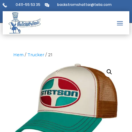
0411-55 53 35
backstromshattar@telia.com
Hem
/
Trucker
/ 21