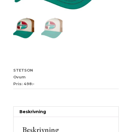
21
STETSON
Ovum
Pris: 498:-
Artikelnr:
e10efb8f0c5a
Kategori:
Trucker
Beskrivning
Beskrivning