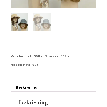
23-1070846
Vänster: Hatt: 598:- Scarves: 169:-
Höger: Hatt 498:-
Artikelnr:
57cb7cd7def0
Kategori:
Dam
Beskrivning
Beskrivning