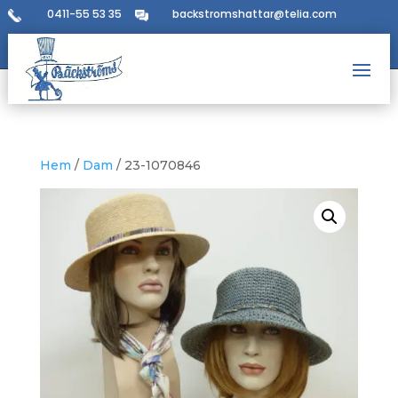
0411-55 53 35
backstromshattar@telia.com
Hem
/
Dam
/ 23-1070846