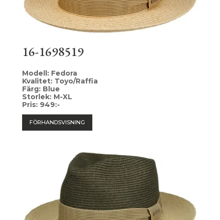
16-1698519
Modell: Fedora
Kvalitet: Toyo/Raffia
Färg: Blue
Storlek: M-XL
Pris: 949:-
FÖRHANDSVISNING