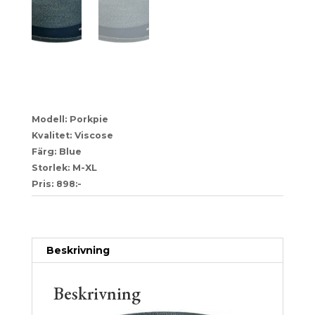
25-2541115
Modell: Porkpie
Kvalitet: Viscose
Färg: Blue
Storlek: M-XL
Pris: 898:-
Artikelnr:
8479c7fa32f3
Kategori:
Stetson
Beskrivning
Beskrivning