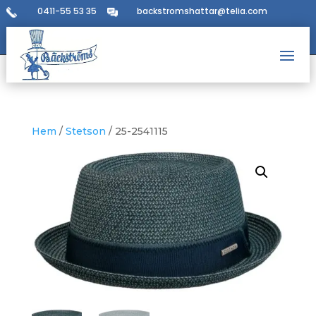
0411-55 53 35
backstromshattar@telia.com
Hem
/
Stetson
/ 25-2541115