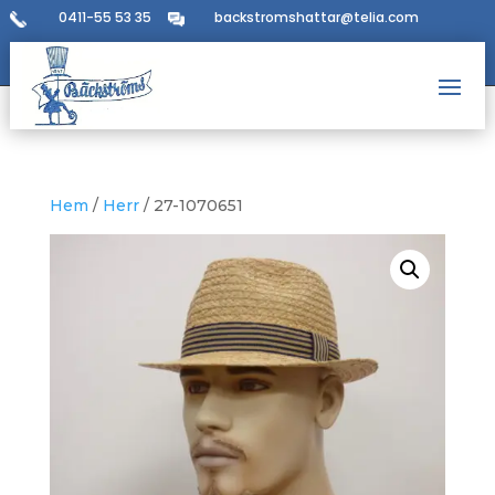
0411-55 53 35
backstromshattar@telia.com
Hem
/
Herr
/ 27-1070651