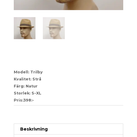
27-1070651
Modell: Trilby
Kvalitet: Strå
Färg: Natur
Storlek: S-XL
Pris:398:-
Artikelnr:
f63e46fb7ba5
Kategori:
Herr
Beskrivning