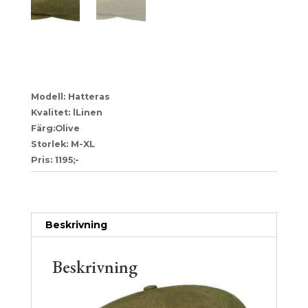
29-6843101
Modell: Hatteras
Kvalitet: lLinen
Färg:Olive
Storlek: M-XL
Pris: 1195;-
Artikelnr:
e5d5c9926383
Kategori:
Stetson
Beskrivning
Beskrivning