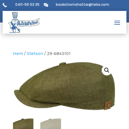
0411-55 53 35
backstromshattar@telia.com
Hem
/
Stetson
/ 29-6843101