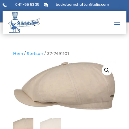
0411-55 53 35
backstromshattar@telia.com
Hem
/
Stetson
/ 37-7491101