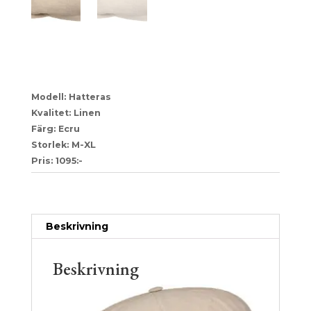
37-7491101
Modell: Hatteras
Kvalitet: Linen
Färg: Ecru
Storlek: M-XL
Pris: 1095:-
Artikelnr:
3809cf9e7973
Kategori:
Stetson
Beskrivning
Beskrivning