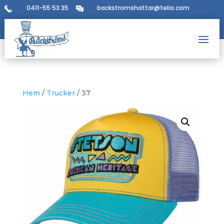
0411-55 53 35
backstromshattar@telia.com
Hem
/
Trucker
/ 37