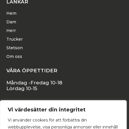
LÄNKAR
Hem
Dam
Herr
Trucker
Stetson
Om oss
VÅRA ÖPPETTIDER
Måndag -Fredag 10-18
Lördag 10-15
KONTAKTA OSS
Vi värdesätter din integritet
Stora Östergatan 16, 271 34 YSTAD
Vi använder cookies för att förbättra din
backstromshattar@telia.com
webbupplevelse, visa personliga annonser eller innehåll