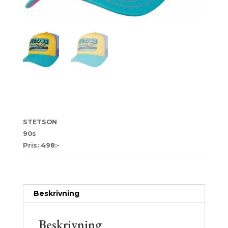
37
STETSON
90s
Pris: 498:-
Artikelnr:
ef285bf52c49
Kategori:
Trucker
Beskrivning
Beskrivning