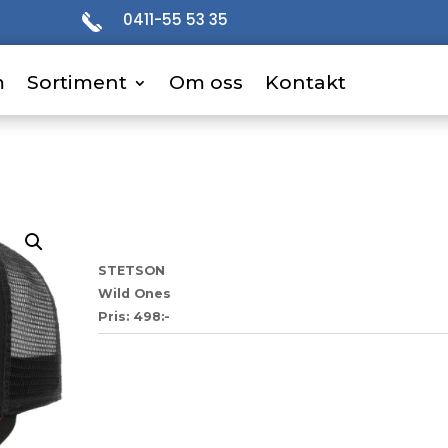
0411-55 53 35
m
m
Sortiment
Sortiment
Om oss
Om oss
Kontakt
Kontakt
45
STETSON
Wild Ones
Pris: 498:-
Artikelnr:
10506aeb4e78
Kategori:
Trucker