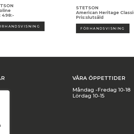
ETSON
STETSON
oline
American Heritage Classi
: 498:-
Pris:slutsåld
ÖRHANDSVISNING
FÖRHANDSVISNING
AR
VÅRA ÖPPETTIDER
Måndag -Fredag 10-18
Lördag 10-15
l
a