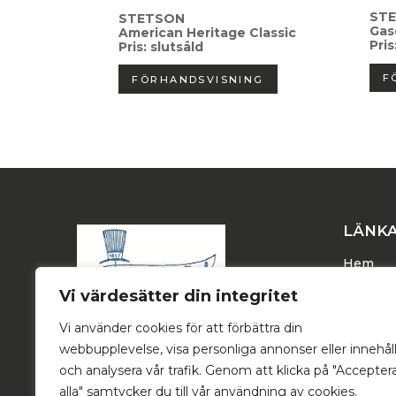
ST
STETSON
Gas
American Heritage Classic
Pris
Pris: slutsåld
F
FÖRHANDSVISNING
LÄNK
Hem
Dam
Vi värdesätter din integritet
Herr
Vi använder cookies för att förbättra din
Trucker
webbupplevelse, visa personliga annonser eller innehål
Stetson
och analysera vår trafik. Genom att klicka på "Accepter
alla" samtycker du till vår användning av cookies.
Om oss