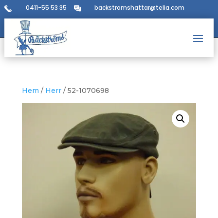
0411-55 53 35
backstromshattar@telia.com
Hem
/
Herr
/ 52-1070698