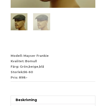
52-1070698
Modell: Mayser Frankie
Kvalitet: Bomull
Färg: Grön,beige,blå
Storlek:56-60
Pris: 898:-
Artikelnr:
f6b8a4fc369b
Kategori:
Herr
Beskrivning