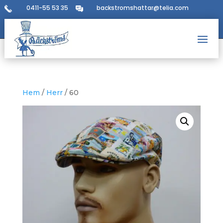
0411-55 53 35
backstromshattar@telia.com
Hem
/
Herr
/ 60