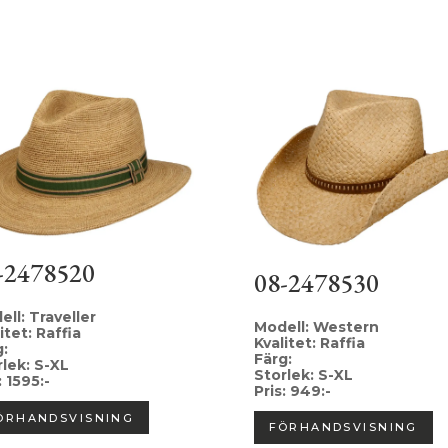
-2478520
08-2478530
ll: Traveller
Modell: Western
itet: Raffia
Kvalitet: Raffia
g:
Färg:
rlek: S-XL
Storlek: S-XL
: 1595:-
Pris: 949:-
ÖRHANDSVISNING
FÖRHANDSVISNING