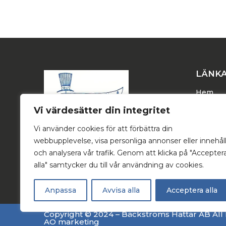
LÄNK
Hem
Dam
Vi värdesätter din integritet
Herr
Vi använder cookies för att förbättra din
Trucker
webbupplevelse, visa personliga annonser eller innehål
Stetson
och analysera vår trafik. Genom att klicka på "Accepter
alla" samtycker du till vår användning av cookies.
Om oss
Anpassa
Avvisa alla
Acceptera alla
Copyright © 2024 – Bäckströms Hattar AB All 
AO marketing