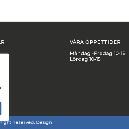
AR
VÅRA ÖPPETTIDER
Måndag -Fredag 10-18
Lördag 10-15
l
a
Right Reserved. Design