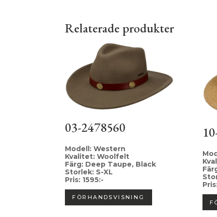
Relaterade produkter
03-2478560
10
Modell: Western
Mode
Kvalitet: Woolfelt
Kval
Färg: Deep Taupe, Black
Fär
Storlek: S-XL
Sto
Pris: 1595:-
Pris
FÖRHANDSVISNING
F