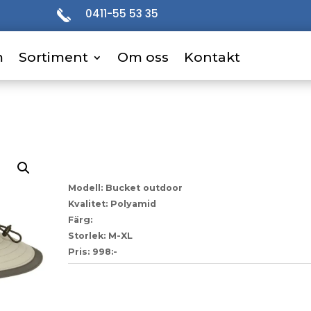
0411-55 53 35
m
m
Sortiment
Sortiment
Om oss
Om oss
Kontakt
Kontakt
62
Modell: Bucket outdoor
Kvalitet: Polyamid
Färg:
Storlek: M-XL
Pris: 998:-
Artikelnr:
a157f3b1f59c-1-1-1-1-1-1-1
Kategori:
Ste