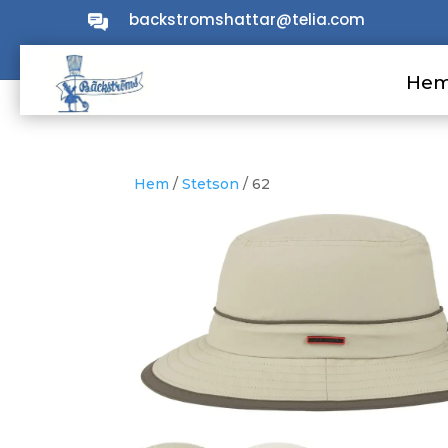
backstromshattar@telia.com
He
He
Hem
/
Stetson
/ 62