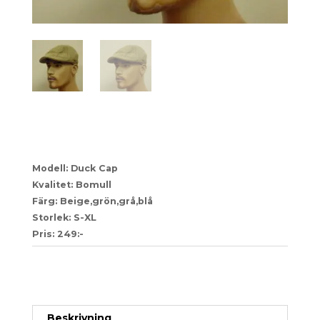
66
Modell: Duck Cap
Kvalitet: Bomull
Färg: Beige,grön,grå,blå
Storlek: S-XL
Pris: 249:-
Artikelnr:
8dae2ae88cf7-1-1-1-1-1-1-1-1-1-1-1-1-1-1-1-
1-1-1-1-1-1-1-1-1-1-1-1-1-1-1-4
Kategori:
Herr
Beskrivning