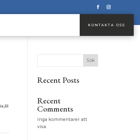
KONTAKTA OSS
KONTAKTA OSS
Sök
Recent Posts
Recent
Comments
s,lil
Inga kommentarer att
visa.
1-1-