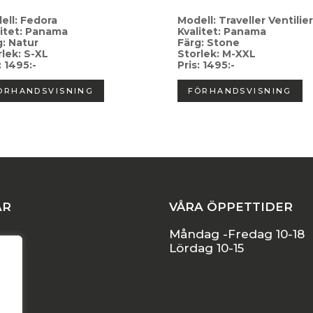
ell: Fedora
Modell: Traveller Ventilier
litet: Panama
Kvalitet: Panama
g: Natur
Färg: Stone
rlek: S-XL
Storlek: M-XXL
: 1495:-
Pris: 1495:-
ÖRHANDSVISNING
FÖRHANDSVISNING
AR
VÅRA ÖPPETTIDER
Måndag -Fredag 10-18
Lördag 10-15
l