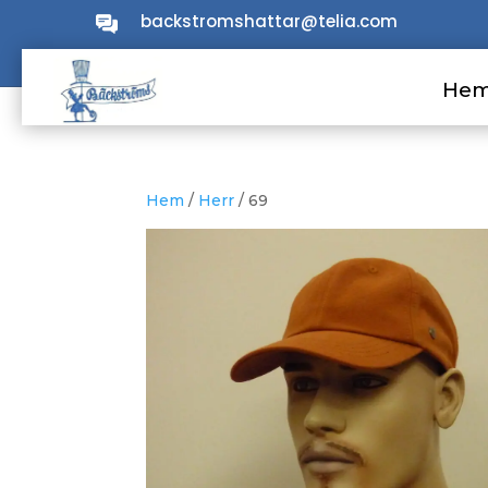
backstromshattar@telia.com
He
He
Hem
/
Herr
/ 69