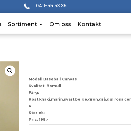
0411-55 53 35
m
m
Sortiment
Sortiment
Om oss
Om oss
Kontakt
Kontakt
69
Modell:Baseball Canvas
Kvalitet: Bomull
Färg:
Rost,khaki,marin,svart,beige,grön,grå,gul,rosa,ceri
a
Storlek:
Pris: 198:-
Artikelnr:
8dae2ae88cf7-1-1-1-1-1-1-1-1-1-1-1-1-1-1-