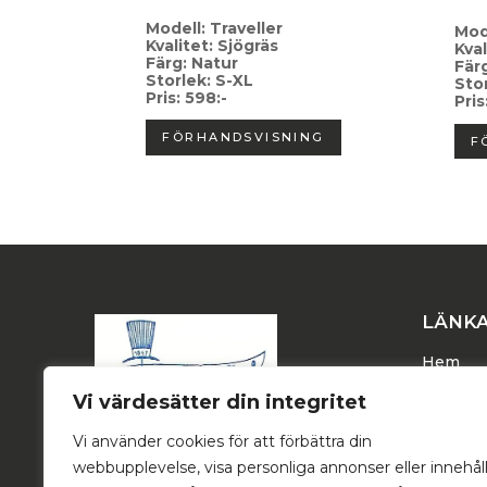
Modell: Traveller
Mod
Kvalitet: Sjögräs
Kva
Färg: Natur
Fär
Storlek: S-XL
Sto
Pris: 598:-
Pris
FÖRHANDSVISNING
F
LÄNK
Hem
Dam
Vi värdesätter din integritet
Herr
Vi använder cookies för att förbättra din
Trucker
webbupplevelse, visa personliga annonser eller innehål