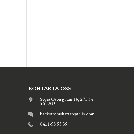
t
KONTAKTA OSS
Stora Östergatan 16, 271 34
YSTAD
backstromshattar@telia.com
0411-55 53 35