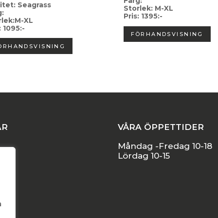
Färg:
itet: Seagrass
Storlek: M-XL
g:
Pris: 1395:-
rlek:M-XL
: 1095:-
FÖRHANDSVISNING
ÖRHANDSVISNING
AR
VÅRA ÖPPETTIDER
Måndag -Fredag 10-18
Lördag 10-15
l
a