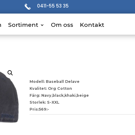
0411-55 53 35
m
m
Sortiment
Sortiment
Om oss
Om oss
Kontakt
Kontakt
73
Modell: Baseball Delave
Kvalitet: Org Cotton
Färg: Navy,black,khaki,beige
Storlek: S-XXL
Pris:569:-
Artikelnr:
a157f3b1f59c-1-1-1-1-1-1-1-1-1-1-1-1-1-1-1-
Kategori:
Stetson