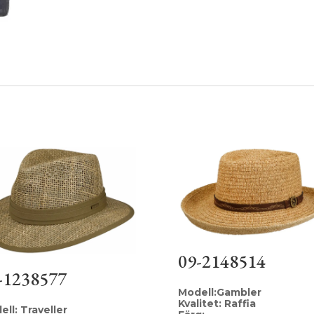
09-2148514
-1238577
Modell:Gambler
Kvalitet: Raffia
ll: Traveller