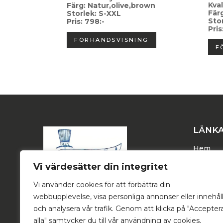
Kval
Färg: Natur,olive,brown
Fär
Storlek: S-XXL
Sto
Pris: 798:-
Pris
FÖRHANDSVISNING
F
LÄNK
Hem
Dam
Vi värdesätter din integritet
Herr
Vi använder cookies för att förbättra din
Trucker
webbupplevelse, visa personliga annonser eller innehål
Stetson
och analysera vår trafik. Genom att klicka på "Accepter
alla" samtycker du till vår användning av cookies.
Om oss