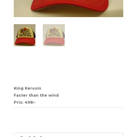
81 (kopia) (kopia) (kopia)
(kopia) (kopia) (kopia) (kopia)
King Kerosin
Faster than the wind
Pris: 498:-
Artikelnr:
b30ea52a52ab-1-1-1-1-1-1-1-1-1-1-1-1-1-1-
1-1-1-1-1-1-14
Kategori:
Trucker