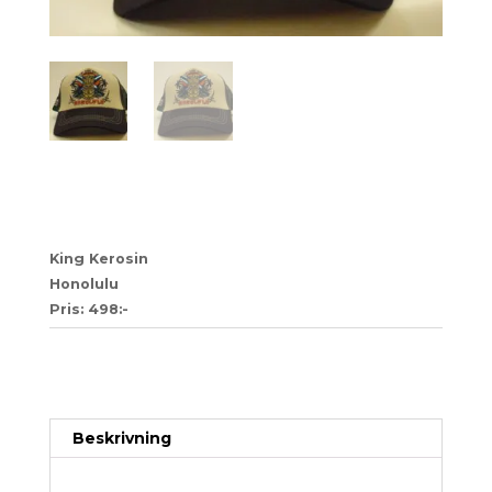
81 (kopia)
King Kerosin
Honolulu
Pris: 498:-
Artikelnr:
b30ea52a52ab-1-1-1-1-1-1-1-1-1-1-1-1-1-1-
1-1-1-1-1-1-8
Kategori:
Trucker
Beskrivning