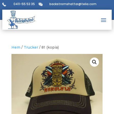
0411-55 53 35
backstromshattar@telia.com
Hem
/
Trucker
/ 81 (kopia)