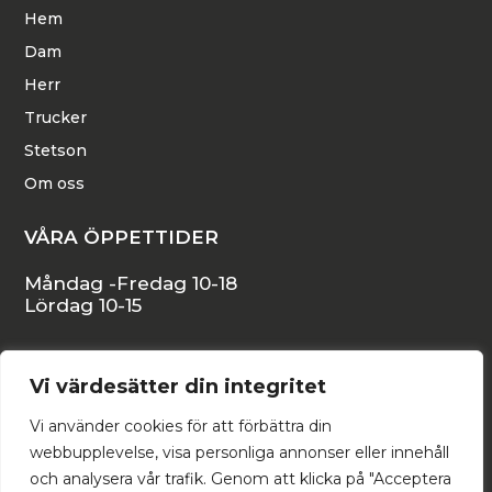
Hem
Dam
Herr
Trucker
Stetson
Om oss
VÅRA ÖPPETTIDER
Måndag -Fredag 10-18
Lördag 10-15
KONTAKTA OSS
Vi värdesätter din integritet
Stora Östergatan 16, 271 34 YSTAD
Vi använder cookies för att förbättra din
backstromshattar@telia.com
webbupplevelse, visa personliga annonser eller innehåll
och analysera vår trafik. Genom att klicka på "Acceptera
0411-55 53 35