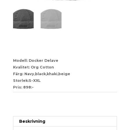
85
Modell: Docker Delave
Kvalitet: Org Cotton
Färg: Navy,black,khaki,beige
Storlek:S-XXL
Pris: 898:-
Artikelnr:
a157f3b1f59c-1-1-1-1-1-1-1-1-1-1-1-1-1-1-1-
1-1-1-1-1-1-1-1-1-1-1-1-1-1-1
Kategori:
Stetson
Beskrivning