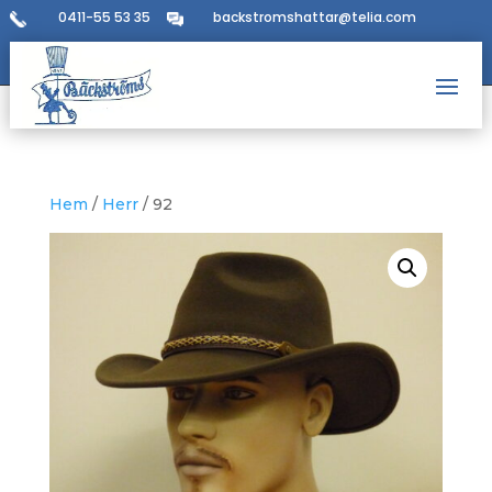
0411-55 53 35
backstromshattar@telia.com
Hem
/
Herr
/ 92