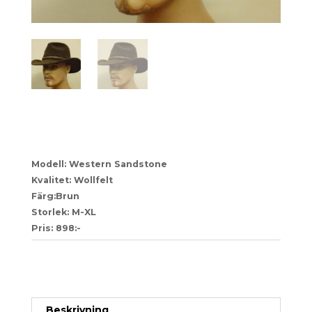
92
Modell: Western Sandstone
Kvalitet: Wollfelt
Färg:Brun
Storlek: M-XL
Pris: 898:-
Artikelnr:
8dae2ae88cf7-1-1-1-1-1-1-1-1-1-1-1-1-1-1-1-
1-1-1-1-1-1-1-1-1-1-1-1-1-1-1-48
Kategori:
Herr
Beskrivning