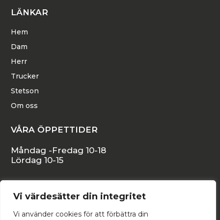
LÄNKAR
Hem
Dam
Herr
Trucker
Stetson
Om oss
VÅRA ÖPPETTIDER
Måndag -Fredag 10-18
Lördag 10-15
KONTAKTA OSS
Vi värdesätter din integritet
Stora Östergatan 16, 271 34 YSTAD
Vi använder cookies för att förbättra din