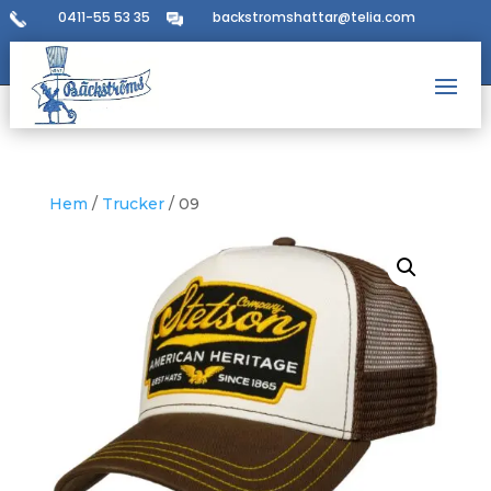
0411-55 53 35
backstromshattar@telia.com
Hem
/
Trucker
/ 09