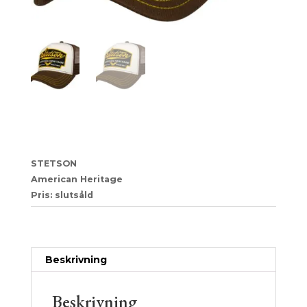
09
STETSON
American Heritage
Pris: slutsåld
Artikelnr:
dc033fc2195e
Kategori:
Trucker
Beskrivning
Beskrivning