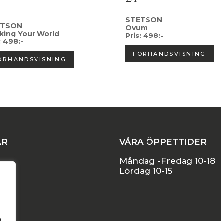
STETSON
ETSON
Ovum
king Your World
Pris: 498:-
: 498:-
FÖRHANDSVISNING
ÖRHANDSVISNING
AR
VÅRA ÖPPETTIDER
Måndag -Fredag 10-18
Lördag 10-15
l
a