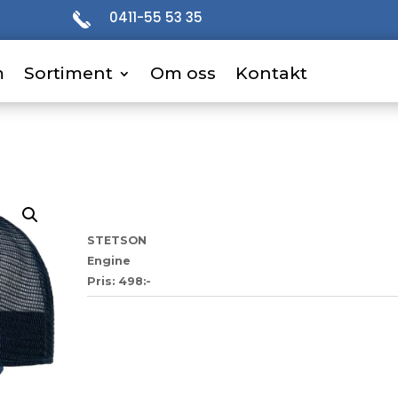
0411-55 53 35
m
m
Sortiment
Sortiment
Om oss
Om oss
Kontakt
Kontakt
38
STETSON
Engine
Pris: 498:-
Artikelnr:
95d37b4cba2a
Kategori:
Trucker