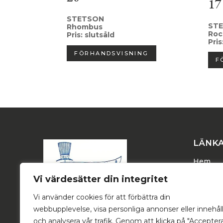
17
STETSON
ST
Rhombus
Roc
Pris: slutsåld
Pris
FÖRHANDSVISNING
F
LÄNK
Hem
Dam
Vi värdesätter din integritet
Herr
Vi använder cookies för att förbättra din
Trucker
webbupplevelse, visa personliga annonser eller innehål
Stetson
och analysera vår trafik. Genom att klicka på "Accepter