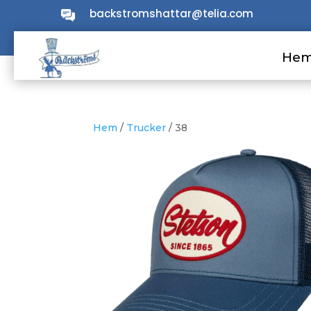
backstromshattar@telia.com
He
He
Hem
/
Trucker
/ 38