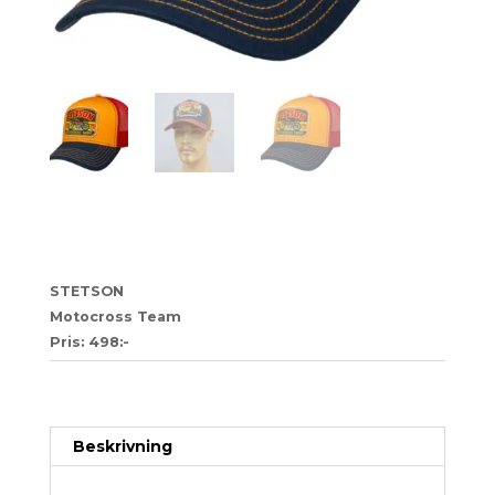
53
STETSON
Motocross Team
Pris: 498:-
Artikelnr:
b30ea52a52ab-1
Kategori:
Trucker
Beskrivning