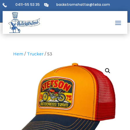
0411-55 53 35
backstromshattar@telia.com
Hem
/
Trucker
/ 53