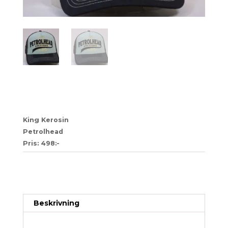
73
King Kerosin
Petrolhead
Pris: 498:-
Artikelnr:
b30ea52a52ab-1-1-1-1-1-1-1-1-1-1-1-1-1-1-
1-1-1-1-1
Kategori:
Trucker
Beskrivning