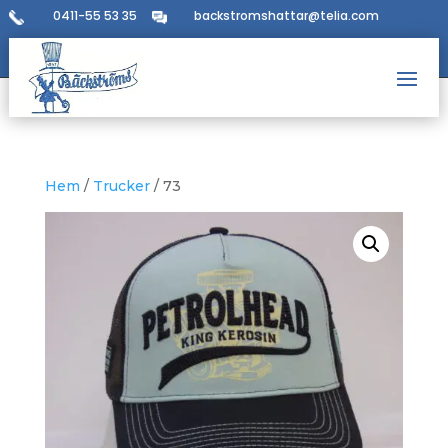
0411-55 53 35
backstromshattar@telia.com
Hem
/
Trucker
/ 73