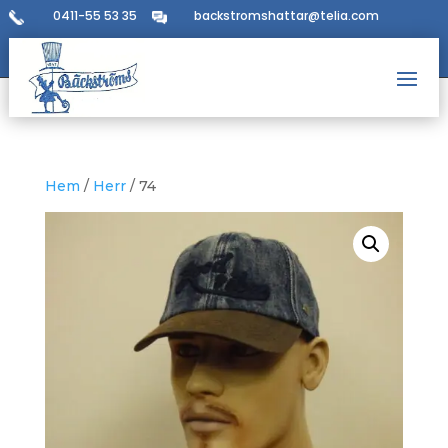
0411-55 53 35
backstromshattar@telia.com
Hem
/
Herr
/ 74