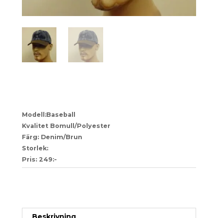
74
Modell:Baseball
Kvalitet Bomull/Polyester
Färg: Denim/Brun
Storlek:
Pris: 249:-
Artikelnr:
8dae2ae88cf7-1-1-1-1-1-1-1-1-1-1-1-1-1-1-1-
1-1-1-1-1-1-1-1-1-1-1-1-1-1-1-12
Kategori:
Herr
Beskrivning