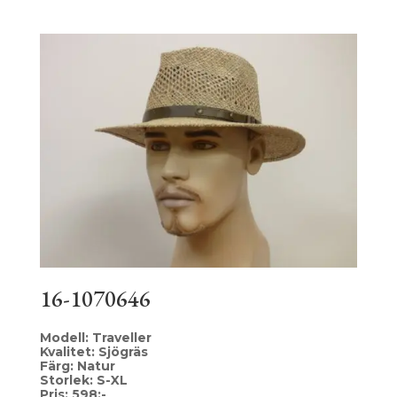
16-1070646
Modell: Traveller
Kvalitet: Sjögräs
Färg: Natur
Storlek: S-XL
Pris: 598:-