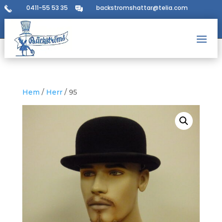
0411-55 53 35
backstromshattar@telia.com
Hem
/
Herr
/ 95