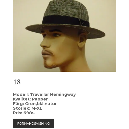
18
Modell: Travellar Hemingway
Kvalitet: Papper
Färg: Grön,blå,natur
Storlek: M-XL
Pris: 698:-
FÖRHANDSVISNING